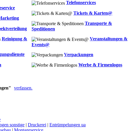
Telefonservices
service
Tickets & Karten@
arketing
Transporte &
ektverteilung
Speditionen
Reinigung &
Veranstaltungen &
Events@
gungsdienste
Verpackungen
m
Werbe & Firmenlogos
ungen"
verfassen.
e
ungen sonstige
|
Druckerei
|
Entrümpelungen ua
sebau
|
Montageservice