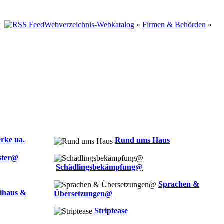
Webverzeichnis-Webkatalog
»
Firmen & Behörden
»
rke ua.
Rund ums Haus
ster@
Schädlingsbekämpfung@
Sprachen &
ihaus &
Übersetzungen@
Striptease