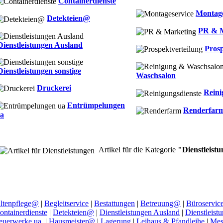
Containerdienste
Montage
Detekteien@
PR & M
Dienstleistungen Ausland
Prosp
Dienstleistungen sonstige
Waschsalon
Druckerei
Reini
Entrümpelungen
Renderfar
a
Artikel für die Kategorie
"Dienstleist
ltenpflege@
|
Begleitservice
|
Bestattungen
|
Betreuung@
|
Büroservic
ontainerdienste
|
Detekteien@
|
Dienstleistungen Ausland
|
Dienstleist
euerwerke ua.
|
Hausmeister@
|
Lagerung
|
Leihaus & Pfandleihe
|
Mes