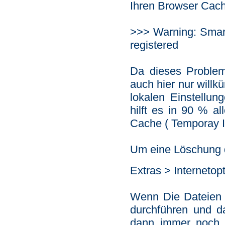
Ihren Browser Cach
>>> Warning: Smarty
registered
Da dieses Problem 
auch hier nur willkü
lokalen Einstellu
hilft es in 90 % a
Cache ( Temporay In
Um eine Löschung du
Extras > Interneto
Wenn Die Dateien g
durchführen und d
dann immer noch P