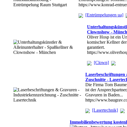
https://www.konrad-entru
[Entrümpelungen ua]
Unterhaltungskünstl
Clownshow - Münc
Oliver Hosp ist ein Un
komischer Kellner de
garantiert.
https://www.oliverhos
[Clown]
Laserbeschriftungen 
Zuschnitte - Lasertec
Die Firma Tom Baumeis
ist der Ansprechpartne
Gravuren in Baden...
https://www.baugrav.
[Lasertechnik]
Immobilienbewertung kosten