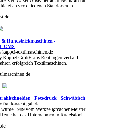
smeister Volker Guse, der auch Fachkraft für
t bietet an verschiedenen Standorten in
st.de
n & Rundstrickmaschinen -
oll CMS
y Kappel GmbH aus Reutlingen verkauft
Jahren erfolgreich Textilmaschinen,
tilmaschinen.de
trahlschneiden - Fotodruck - Schwäbisch
H wurde 1989 vom Werkzeugmacher Meister
 Heute hat das Unternehmen in Rudelsdorf
.de