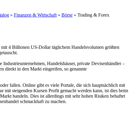
talog
»
Finanzen & Wirtschaft
»
Börse
» Trading & Forex
m mit 4 Billionen US-Dollar täglichem Handelsvolumen größten
etauscht.
e Industrieunternehmen, Handelshäuser, private Devisenhändler –
n direkt in den Markt eingreifen, so genannte
 fallen. Online gibt es viele Portale, die sich hauptsächlich mit
r mit steigenden Kursen Profit gemacht werden kann, ist dies beim
rkt handeln. Dies ist allerdings mit sehr hohen Risiken behaftet
isenhandel schmackhaft zu machen.