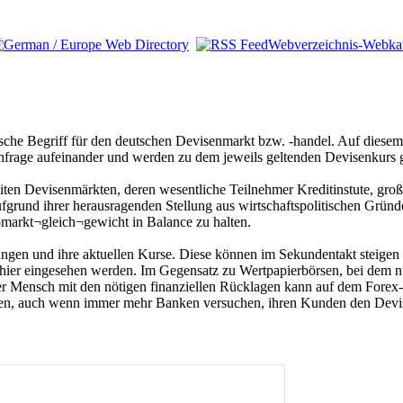
Webverzeichnis-Webka
ische Begriff für den deutschen Devisenmarkt bzw. -handel. Auf diese
frage aufeinander und werden zu dem jeweils geltenden Devisenkurs g
iten Devisenmärkten, deren wesentliche Teilnehmer Kreditinstute, groß
grund ihrer herausragenden Stellung aus wirtschaftspolitischen Gründe
markt¬gleich¬gewicht in Balance zu halten.
n und ihre aktuellen Kurse. Diese können im Sekundentakt steigen oder
 hier eingesehen werden. Im Gegensatz zu Wertpapierbörsen, bei dem nu
r Mensch mit den nötigen finanziellen Rücklagen kann auf dem Forex-Ma
hlen, auch wenn immer mehr Banken versuchen, ihren Kunden den Dev