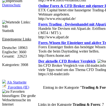
http://www.forex-verdienst.com
Datenschutz
Online Forex & CFD Broker mit eigener 
ETX Capital bietet eine hauseigene Trading
Webinare angeboten.
http://www.etxcapital.de/
Forex Trading - Devisenhandel mit Alpari
Handeln Sie Devisen mit Alpari.de. Eröffnen
Statistik
( MT4 / MT5 ).
http://www.alpari.de
Eingetragene Links
Forex-Wissen für Einsteiger und aktive T
Forex Einsteiger finden das benötigte Wissen 
Deutsche: 18963
Tools die beim Daytrading weiter helfen.
Englische: 3660
http://forex-home.net
Gesamt: 22623
Der aktuelle CFD Broker Vergleich
Kategorien: 3908
Im CFD Broker Vergleich von cfd-trader.info 
viele Tipps rund um das Thema CFD Trading
https://cfd-trader.info
Als Startseite
Favoriten (IE)
Eintrag in der Kategorie "
Trading & For
Links in der Kategorie
Trading & Forex
: 7