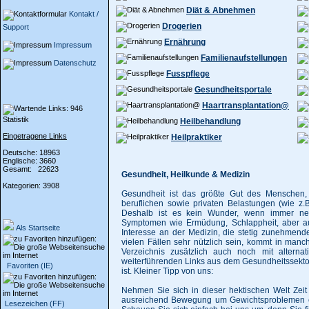
Diät & Abnehmen
Kontakt /
Drogerien
Support
Ernährung
Impressum
Familienaufstellungen
Datenschutz
Fusspflege
Gesundheitsportale
Haartransplantation@
Statistik
Heilbehandlung
Eingetragene Links
Heilpraktiker
Deutsche: 18963
Englische: 3660
Gesamt: 22623
Gesundheit, Heilkunde & Medizin
Kategorien: 3908
Gesundheit ist das größte Gut des Menschen,
beruflichen sowie privaten Belastungen (wie z.
Deshalb ist es kein Wunder, wenn immer ne
Symptomen wie Ermüdung, Schlappheit, aber auc
Als Startseite
Interesse an der Medizin, die stetig zunehmend
vielen Fällen sehr nützlich sein, kommt in man
Verzeichnis zusätzlich auch noch mit altern
weiterführenden Links aus dem Gesundheitssektor
Favoriten (IE)
ist. Kleiner Tipp von uns:
Nehmen Sie sich in dieser hektischen Welt Zeit
ausreichend Bewegung um Gewichtsproblemen e
Lesezeichen (FF)