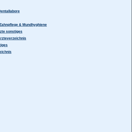
Dentallabore
Zahnpflege & Mundhyghiene
zte sonstiges
rzteverzeichnis
tiges
eichnis