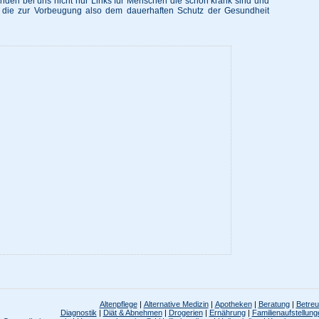
inden bei uns nicht nur Links für Menschen die schon krank sind und
s, die zur Vorbeugung also dem dauerhaften Schutz der Gesundheit
Altenpflege
|
Alternative Medizin
|
Apotheken
|
Beratung
|
Betre
Diagnostik
|
Diät & Abnehmen
|
Drogerien
|
Ernährung
|
Familienaufstellung