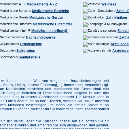
Medikamente A - Z
Wellness
Medizinische Bereiche
Zahn - 
Medizinische Geräte
Zahnkliniken
Medizinische Hilfsmittel
Medizinzeitschriften@
Zahnär
Nachschlagwerke
Zahnä
Organspende
Ärzte sons
Salzgrotten
Ärzteverz
Sanitätshaus
 wird aber in einer Welt von steigenden Umweltbelastungen und
B. Stress, Hektik, falsche Ernährung,…) immer mehr vernachlässigt.
ue Krankheiten entstehen und zunehmend die Gesellschaft von
h Allergien betroffen ist. Dementsprechend steigend ist auch das
e Bedeutung in unserer Gesellschaft einnimmt. Die Medizin kann in
chen Fällen aber auch an Ihre Grenzen, weshalb wir uns in unserem
ativen Methoden beschäftigen um Ihnen ein breites Spektrum an
 bieten zu können, welches für Sie komfortabel nach Themen sortiert
 für sich selbst, legen Sie Entspannungspausen ein, sorgen Sie für
ntgegenzuwirken und ernähren Sie sich ausgewogen und gesund.