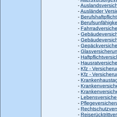
-
Auslandsversic
-
Ausländer Vers
-
Berufshaftpflicht
-
Berufsunfähigke
-
Fahrradversich
-
Gebäudeversic
-
Gebäudeversich
-
Gepäckversich
-
Glasversicheru
-
Haftpflichtversi
-
Hausratversich
-
Kfz - Versicher
-
Kfz - Versicheru
-
Krankenhausta
-
Krankenversich
-
Krankenversiche
-
Lebensversiche
-
Pflegeversiche
-
Rechtschutzver
-
Reiserücktrittve