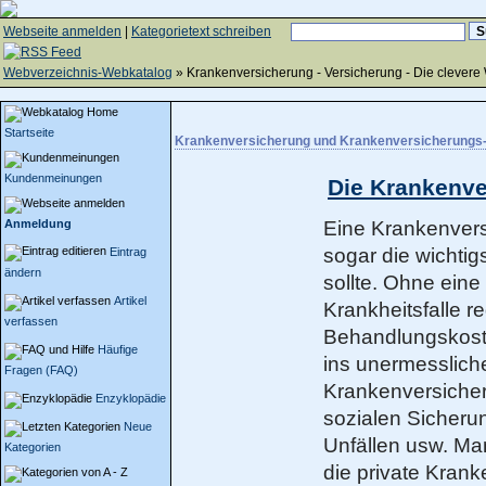
Webseite anmelden
|
Kategorietext schreiben
Webverzeichnis-Webkatalog
» Krankenversicherung - Versicherung - Die clever
Startseite
Krankenversicherung und Krankenversicherungs-
Kundenmeinungen
Die Krankenve
Anmeldung
Eine Krankenversi
sogar die wichti
Eintrag
ändern
sollte. Ohne eine
Artikel
Krankheitsfalle r
verfassen
Behandlungskost
Häufige
ins unermessliche
Fragen (FAQ)
Krankenversicheru
Enzyklopädie
sozialen Sicherun
Neue
Unfällen usw. Ma
Kategorien
die private Kran