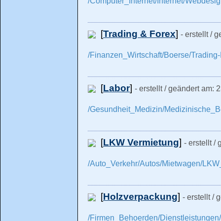
/Computer_Internet/Internet/Webdesi
[
Trading & Forex
]
- erstellt /
/Finanzen_Wirtschaft/Boerse/Trading-
[
Labor
]
- erstellt / geändert am: 
/Gesundheit_Medizin/Medizinische_B
[
LKW Vermietung
]
- erstellt 
/Auto_Verkehr/Autos/Mietwagen/LKW
[
Holzverpackung
]
- erstellt 
/Firmen_Behoerden/Dienstleistungen