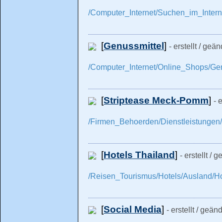
/Computer_Internet/Suchen_im_Inter
[
Genussmittel
]
- erstellt / geä
/Computer_Internet/Online_Shops/Gen
[
Striptease Meck-Pomm
]
- 
/Firmen_Behoerden/Dienstleistungen
[
Hotels Thailand
]
- erstellt /
/Reisen_Tourismus/Hotels/Ausland/Ho
[
Social Media
]
- erstellt / geä