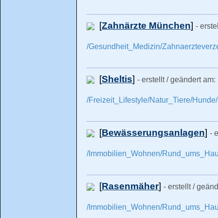
[
Zahnärzte München
]
- erst
/Gesundheit_Medizin/Zahnaerzteverz
[
Sheltis
]
- erstellt / geändert am
/Freizeit_Lifestyle/Natur_Tiere/Hunde/
[
Bewässerungsanlagen
]
- 
/Immobilien_Wohnen/Rund_ums_Haus
[
Rasenmäher
]
- erstellt / geä
/Immobilien_Wohnen/Rund_ums_Haus