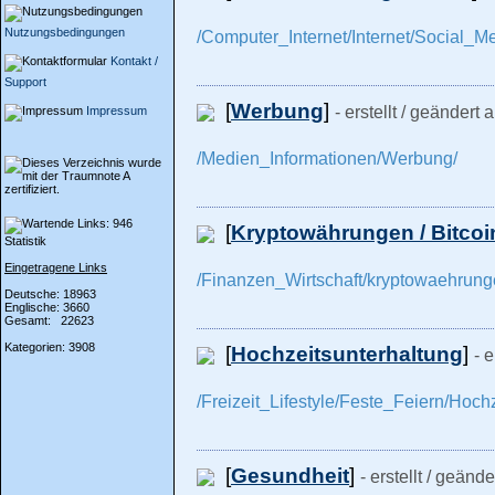
Nutzungsbedingungen
/Computer_Internet/Internet/Social_M
Kontakt /
Support
[
Werbung
]
- erstellt / geändert
Impressum
/Medien_Informationen/Werbung/
[
Kryptowährungen / Bitcoi
Statistik
Eingetragene Links
/Finanzen_Wirtschaft/kryptowaehrunge
Deutsche: 18963
Englische: 3660
Gesamt: 22623
Kategorien: 3908
[
Hochzeitsunterhaltung
]
- 
/Freizeit_Lifestyle/Feste_Feiern/Hoch
[
Gesundheit
]
- erstellt / geänd