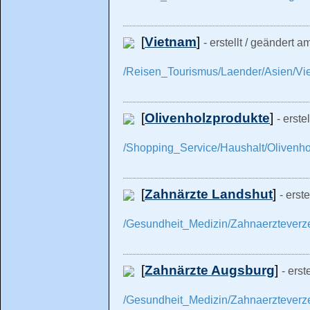
[
Vietnam
]
- erstellt / geändert a
/Reisen_Tourismus/Laender/Asien/Vi
[
Olivenholzprodukte
]
- erste
/Shopping_Service/Haushalt/Olivenho
[
Zahnärzte Landshut
]
- erst
/Gesundheit_Medizin/Zahnaerzteverz
[
Zahnärzte Augsburg
]
- erst
/Gesundheit_Medizin/Zahnaerzteverz