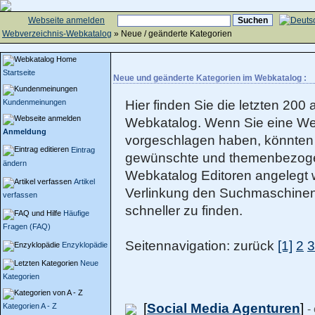
Webseite anmelden
Webverzeichnis-Webkatalog
» Neue / geänderte Kategorien
Startseite
Neue und geänderte Kategorien im Webkatalog :
Kundenmeinungen
Hier finden Sie die letzten 20
Webkatalog. Wenn Sie eine We
Anmeldung
vorgeschlagen haben, könnten 
Eintrag
gewünschte und themenbezoge
ändern
Webkatalog Editoren angelegt wu
Artikel
Verlinkung den Suchmaschinen 
verfassen
schneller zu finden.
Häufige
Fragen (FAQ)
Seitennavigation: zurück
[1]
2
3
Enzyklopädie
Neue
Kategorien
[
Social Media Agenturen
]
Kategorien A - Z
-