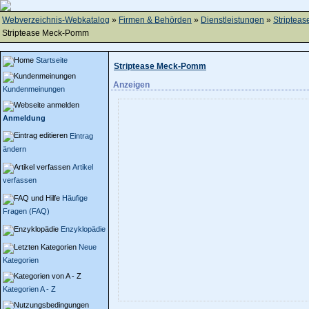
Webverzeichnis-Webkatalog
»
Firmen & Behörden
»
Dienstleistungen
»
Stripteas
Striptease Meck-Pomm
Startseite
Striptease Meck-Pomm
Anzeigen
Kundenmeinungen
Anmeldung
Eintrag
ändern
Artikel
verfassen
Häufige
Fragen (FAQ)
Enzyklopädie
Neue
Kategorien
Kategorien A - Z