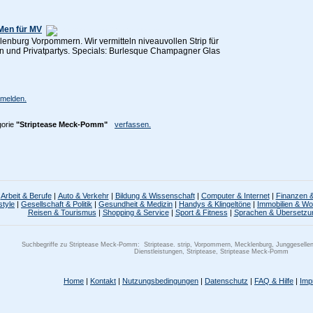
 Men für MV
enburg Vorpommern. Wir vermitteln niveauvollen Strip für
n und Privatpartys. Specials: Burlesque Champagner Glas
melden.
gorie
"Striptease Meck-Pomm"
verfassen.
Arbeit & Berufe
|
Auto & Verkehr
|
Bildung & Wissenschaft
|
Computer & Internet
|
Finanzen &
style
|
Gesellschaft & Politik
|
Gesundheit & Medizin
|
Handys & Klingeltöne
|
Immobilien & W
Reisen & Tourismus
|
Shopping & Service
|
Sport & Fitness
|
Sprachen & Übersetzu
Suchbegriffe zu Striptease Meck-Pomm:
Striptease. strip, Vorpommern, Mecklenburg, Junggeselle
Dienstleistungen, Striptease, Striptease Meck-Pomm
Home
|
Kontakt
|
Nutzungsbedingungen
|
Datenschutz
|
FAQ & Hilfe
|
Imp