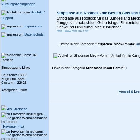
Nutzungsbedingungen
Kontakt /
Striptease aus Rostock - die Besten Girls und
Support
Striptease aus Rostock für das Bundesland Meckl
Junggesellenabschied, Geburtstage, Firmenfeier
Impressum
Show und Luxuslimousine zubuchbar.
http://www.strip-mv.com
Datenschutz
Eintrag in der Kategorie "
Striptease Meck-Pomm
"
an
Artikel für die Kate
Statistik
Eingetragene Links
Links in der Kategorie
Striptease Meck-Pomm
: 1
Deutsche: 18963
Englische: 3660
Gesamt: 22623
Kategorien: 3908
Freizeit & Life
Als Startseite
Favoriten (IE)