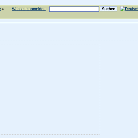
e
»
Webseite anmelden