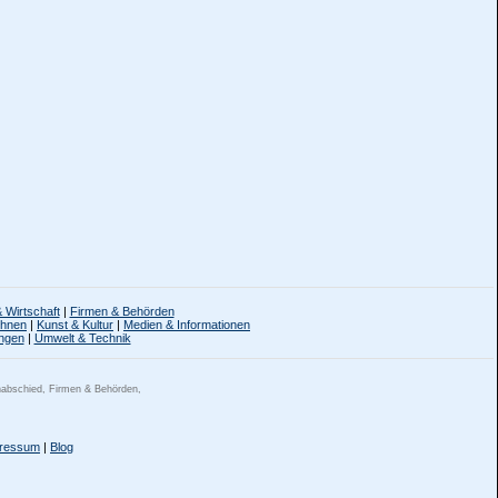
 Wirtschaft
|
Firmen & Behörden
ohnen
|
Kunst & Kultur
|
Medien & Informationen
ngen
|
Umwelt & Technik
nabschied, Firmen & Behörden,
ressum
|
Blog