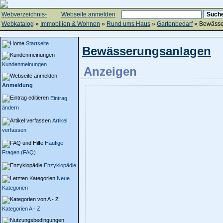
Webverzeichnis-
Webseite anmelden
Webkatalog
»
Immobilien & Wohnen
»
Rund ums Haus
»
Gartenbedarf
» Bewässe
Startseite
Bewässerungsanlagen
Kundenmeinungen
Anzeigen
Anmeldung
Eintrag
ändern
Artikel
verfassen
Häufige
Fragen (FAQ)
Enzyklopädie
Neue
Kategorien
Kategorien A - Z