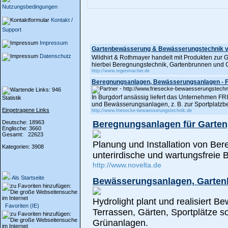
Nutzungsbedingungen
Kontakt /
Support
Impressum
Gartenbewässerung & Bewässerungstechnik vo
Datenschutz
Wildhirt & Rothmayer handelt mit Produkten zu
hierbei Beregnungstechnik, Gartenbrunnen und
http://www.regenmacher.de
Beregnungsanlagen, Bewässerungsanlagen - F
In Burgdorf ansässig liefert das Unternehme
Statistik
und Bewässerungsanlagen, z. B. zur Sportplatz
Eingetragene Links
http://www.friesecke-bewaesserungstechnik.de
Deutsche: 18963
Beregnungsanlagen für Garten,
Englische: 3660
Gesamt: 22623
Planung und Installation von Be
Kategorien: 3908
unterirdische und wartungsfreie
http://www.novelta.de
Als Startseite
Bewässerungsanlagen, Gartenb
Hydrolight plant und realisiert 
Favoriten (IE)
Terrassen, Gärten, Sportplätze sow
Grünanlagen.