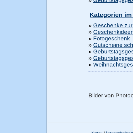
»
Geburtstagsge
Kategorien im
»
Geschenke zur
»
Geschenkidee
»
Fotogeschenk
»
Gutscheine sc
»
Geburtstagsge
»
Geburtstagsge
»
Weihnachtsge
Bilder von Phot
Kontakt
|
Nutzungsbedingu