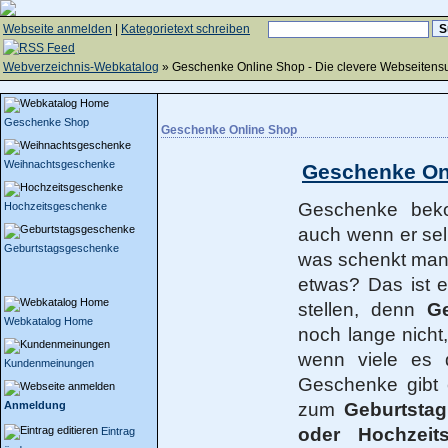
Webseite anmelden
|
Kategorietext schreiben
Webverzeichnis-Webkatalog
» Geschenke Online Shop - Die clevere Webseitens
Geschenke Shop
Geschenke Online Shop
Weihnachtsgeschenke
Geschenke On
Geschenke bek
Hochzeitsgeschenke
auch wenn er sel
Geburtstagsgeschenke
was schenkt man
etwas? Das ist e
stellen, denn
G
Webkatalog Home
noch lange nicht
wenn viele es d
Kundenmeinungen
Geschenke gibt 
Anmeldung
zum
Geburtstag
oder Hochzeits
Eintrag