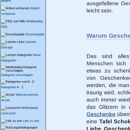
ändern
ausgefallene Ge
Artikel
leicht sein.
verfassen
Webkatalog
FAQ
Warum Gesch
Enzyklopädie
Letzten
Einträge
Neue
Das sind alle
Kategorien
Menschen sich ve
etwas zu schenk
Kategorie vorschlagen
von Geschenken 
werden, die man h
Kategorien A - Z
traurig wird, sch
Webverzeichnis
auch immer wiede
Archiv
das Glitzern i
Webkatalog
Geschenke
überr
Livesuche
eine
Tafel Scho
Link zu uns
Liebe Geschen