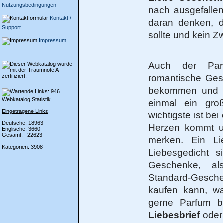
Nutzungsbedingungen
nach ausgefalle
Kontakt /
daran denken, d
Support
sollte und kein Z
Impressum
Auch der Par
romantische Ges
bekommen und d
Webkatalog Statistik
einmal ein gro
Eingetragene Links
wichtigste ist b
Deutsche: 18963
Herzen kommt un
Englische: 3660
Gesamt: 22623
merken. Ein Li
Kategorien: 3908
Liebesgedicht s
Geschenke, a
Standard-Gesc
kaufen kann, wa
gerne Parfum 
Liebesbrief
oder 