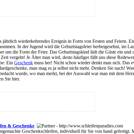
ls jährlich wiederkehrendes Ereignis in Form von Festen und Feiern. Ei
enommen. In der Jugend wird die Geburtstagsfeier herbeigesehnt, im L
r um die Form der Feier. Das Geburtstagskind lädt die Gäste ein und 
e Zeit vergeht! Je Älter man wird, desto häufiger fällt uns diese Rede
abe: Ein
Geschenk
muss her! Nicht schon wieder denkt man sich. Das 
ardgeschenke, man mag es ja selbst nicht mehr. Denken Sie nach! Was 
h bedacht wurde, wo man merkt, bei der Auswahl war man mit dem Her
n Sie hier.
eifen & Geschenke
bstgemachte Geschenkschleifen, individuell für Sie von hand gefertig