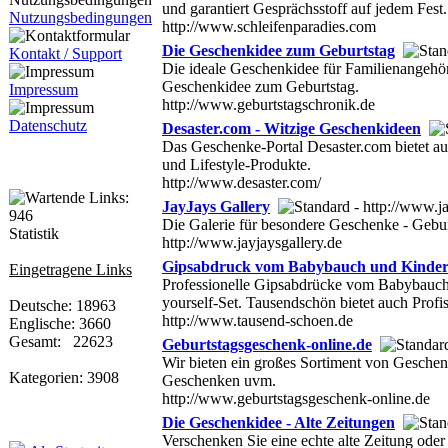
und garantiert Gesprächsstoff auf jedem Fest. 
Nutzungsbedingungen
http://www.schleifenparadies.com
Die Geschenkidee zum Geburtstag
Kontakt / Support
Die ideale Geschenkidee für Familienangehöri
Geschenkidee zum Geburtstag.
Impressum
http://www.geburtstagschronik.de
Datenschutz
Desaster.com - Witzige Geschenkideen
Das Geschenke-Portal Desaster.com bietet a
und Lifestyle-Produkte.
http://www.desaster.com/
JayJays Gallery
Die Galerie für besondere Geschenke - Gebu
Statistik
http://www.jayjaysgallery.de
Gipsabdruck vom Babybauch und Kinde
Eingetragene Links
Professionelle Gipsabdrücke vom Babybauch. 
yourself-Set. Tausendschön bietet auch Pro
Deutsche: 18963
http://www.tausend-schoen.de
Englische: 3660
Gesamt: 22623
Geburtstagsgeschenk-online.de
Wir bieten ein großes Sortiment von Geschen
Kategorien: 3908
Geschenken uvm.
http://www.geburtstagsgeschenk-online.de
Die Geschenkidee - Alte Zeitungen
Verschenken Sie eine echte alte Zeitung oder