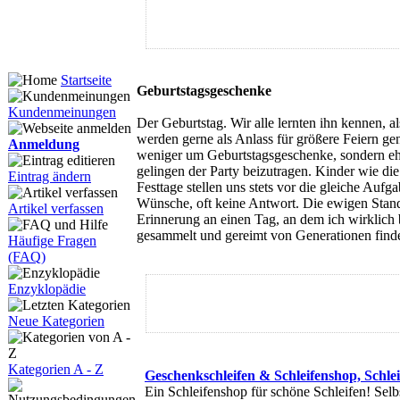
Startseite
Geburtstagsgeschenke
Kundenmeinungen
Der Geburtstag. Wir alle lernten ihn kennen, a
werden gerne als Anlass für größere Feiern g
Anmeldung
weniger um Geburtstagsgeschenke, sondern ehe
gelingen der Party beizutragen. Kinder wie di
Eintrag ändern
Festtage stellen uns stets vor die gleiche Aufg
Wünsche, oft keine Antwort. Die ewigen Stand
Artikel verfassen
Erinnerung an einen Tag, an dem ich wirklic
gesammelt und gereimt von Generationen finde
Häufige Fragen
(FAQ)
Enzyklopädie
Neue Kategorien
Kategorien A - Z
Geschenkschleifen & Schleifenshop, Schl
Ein Schleifenshop für schöne Schleifen! Sel