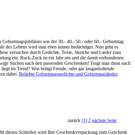
n Geburtstagsjubiläum wie der 30.- 40.- 50.- oder 60.- Geburtstag
aufe des Lebens wird man eben immer bedächtiger. Nun geht es
diese versuchen durch Gedichte, Texte, Sketche und Lieder zum
wendung ein. Ruck-Zuck ist ein Jahr um und die damit verbundenen
ewige Suchen nach den passenden Geschenken! Fragt man dann nach
liegt im Trend? Was bringt Freude, oder gar langanhaltende
zen dabei.
Beliebte Geburtstagsgedichte und Geburtstagslieder
,
zurück
[1]
2
nächste Seite
t. Mit diesen Schleifen wird Ihre Geschenkverpackung zum Geschenk