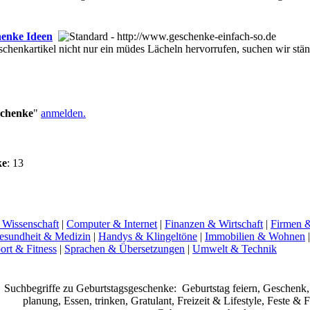
henke Ideen
chenkartikel nicht nur ein müdes Lächeln hervorrufen, suchen wir st
schenke
"
anmelden.
ke
: 13
 Wissenschaft
|
Computer & Internet
|
Finanzen & Wirtschaft
|
Firmen 
esundheit & Medizin
|
Handys & Klingeltöne
|
Immobilien & Wohnen
ort & Fitness
|
Sprachen & Übersetzungen
|
Umwelt & Technik
Suchbegriffe zu Geburtstagsgeschenke:
Geburtstag feiern, Geschenk, 
planung, Essen, trinken, Gratulant, Freizeit & Lifestyle, Feste & F