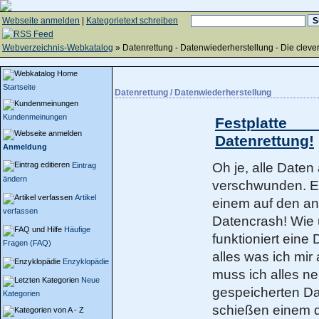
Webseite anmelden
|
Kategorietext schreiben
Webverzeichnis-Webkatalog
» Datenrettung - Datenwiederherstellung - Die clev
Startseite
Datenrettung / Datenwiederherstellung
Kundenmeinungen
Festplatte
Datenrettung!
Anmeldung
Oh je, alle Date
Eintrag
ändern
verschwunden. E
Artikel
einem auf den an
verfassen
Datencrash! Wie 
Häufige
funktioniert eine 
Fragen (FAQ)
alles was ich mi
Enzyklopädie
muss ich alles n
Neue
gespeicherten D
Kategorien
schießen einem 