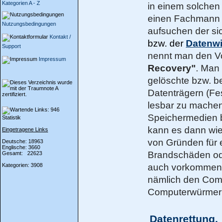
Kategorien A - Z
in einem solchen
einen Fachmann b
Nutzungsbedingungen
aufsuchen der si
Kontakt /
bzw. der
Datenwi
Support
nennt man den V
Impressum
Recovery"
. Man 
gelöschte bzw. b
Datenträgern (Fe
lesbar zu machen
Speichermedien 
Statistik
kann es dann wie
Eingetragene Links
von Gründen für 
Deutsche: 18963
Englische: 3660
Brandschäden od
Gesamt: 22623
Kategorien: 3908
auch vorkommen k
nämlich den Com
Computerwürmern,
Datenrettung