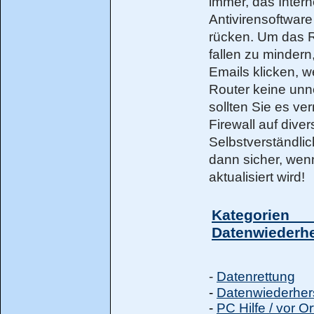
immer, das Intern
Antivirensoftwar
rücken. Um das R
fallen zu mindern
Emails klicken, w
Router keine unnö
sollten Sie es v
Firewall auf dive
Selbstverständlic
dann sicher, wen
aktualisiert wird!
Kategorie
Datenwiederhe
-
Datenrettung
-
Datenwiederher
-
PC Hilfe / vor O