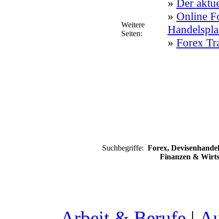
»
Der aktu
»
Online F
Weitere
Handelspla
Seiten:
»
Forex Tr
Suchbegriffe:
Forex, Devisenhandel
Finanzen & Wirts
Arbeit & Berufe
|
Au