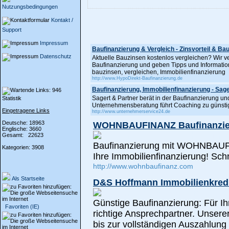
Nutzungsbedingungen
Kontakt /
Support
Impressum
Baufinanzierung & Vergleich - Zinsvorteil & Ba
Datenschutz
Aktuelle Bauzinsen kostenlos vergleichen? Wir v
Baufinanzierung und geben Tipps und Informatio
bauzinsen, vergleichen, Immobilienfinanzierung
http://www.HypoDirekt-Baufinanzierung.de
Baufinanzierung, Immobilienfinanzierung - Sage
Sagert & Partner berät in der Baufinanzierung un
Statistik
Unternehmensberatung führt Coaching zu günsti
Eingetragene Links
http://www.unternehmerservice24.de
Deutsche: 18963
WOHNBAUFINANZ Baufinanzie
Englische: 3660
Gesamt: 22623
Baufinanzierung mit WOHNBAUFIN
Kategorien: 3908
Ihre Immobilienfinanzierung! Sch
http://www.wohnbaufinanz.com
Als Startseite
D&S Hoffmann Immobilienkredi
Günstige Baufinanzierung: Für Ih
Favoriten (IE)
richtige Ansprechpartner. Unserer
bis zur vollständigen Auszahlung