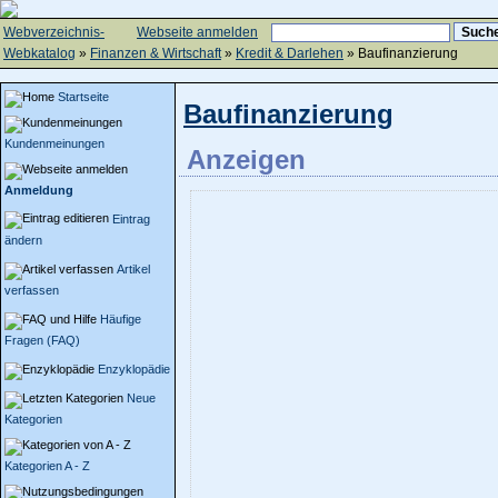
Webverzeichnis-
Webseite anmelden
Webkatalog
»
Finanzen & Wirtschaft
»
Kredit & Darlehen
» Baufinanzierung
Startseite
Baufinanzierung
Kundenmeinungen
Anzeigen
Anmeldung
Eintrag
ändern
Artikel
verfassen
Häufige
Fragen (FAQ)
Enzyklopädie
Neue
Kategorien
Kategorien A - Z