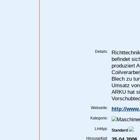
Details:
Richttechn
befindet sic
produziert 
Coilverarbe
Blech zu tu
Umsatz von 
ARKU hat si
Vorschubtec
Webseite:
http://www
Kategorie:
Linktyp:
Standard
Hinzugefügt:
25.04.2006