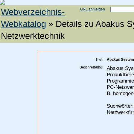
Webverzeichnis-
URL anmelden
Webkatalog
» Details zu
Abakus S
Netzwerktechnik
Titel:
Abakus Systemh
Beschreibung:
Abakus Syst
Produktbere
Programmier
PC-Netzwerk
B. homogene
Suchwörter:
Netzwerkfi