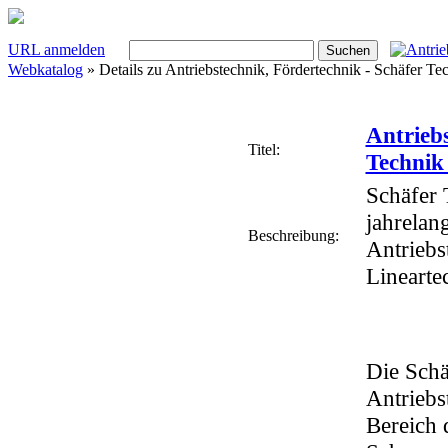
URL anmelden
Webkatalog
» Details zu
Antriebstechnik, Fördertechnik - Schäfer 
Antriebs
Titel:
Techni
Schäfer 
jahrelan
Beschreibung:
Antriebs
Lineartec
Die Schä
Antriebs
Bereich 