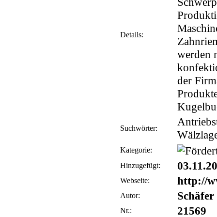
Schwerp
Produkti
Maschine
Details:
Zahnrie
werden 
konfekti
der Firm
Produkte
Kugelbuc
Antriebs
Suchwörter:
Wälzlage
Kategorie:
03.11.2
Hinzugefügt:
http://w
Webseite:
Schäfer
Autor:
21569
Nr.: