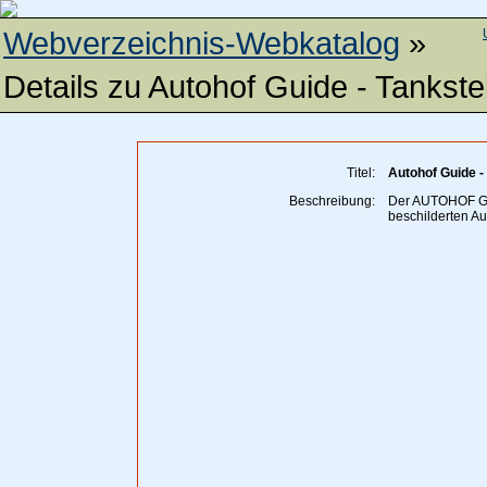
Webverzeichnis-Webkatalog
»
Details zu
Autohof Guide - Tankstel
Titel:
Autohof Guide - 
Beschreibung:
Der AUTOHOF GUI
beschilderten Au