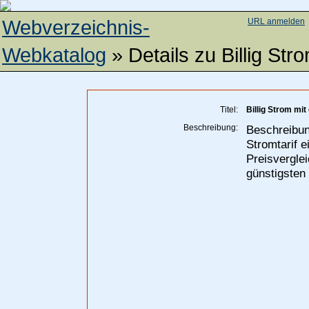
Webverzeichnis-
URL anmelden
Webkatalog
» Details zu
Billig St
Titel:
Billig Strom mi
Beschreibung:
Beschreibung
Stromtarif e
Preisvergle
günstigsten 