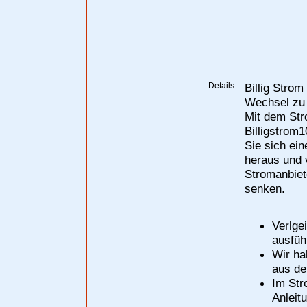
Details:
Billig Strom
Wechsel zu e
Mit dem Str
Billigstrom1
Sie sich ei
heraus und v
Stromanbiet
senken.
Verlge
ausfüh
Wir ha
aus de
Im Str
Anleit