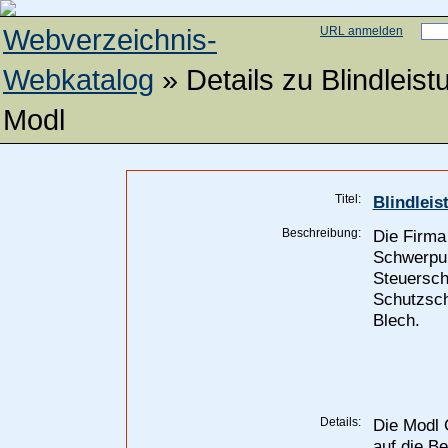
Webverzeichnis-
URL anmelden
Webkatalog
» Details zu
Blindleis
Modl
Titel:
Blindlei
Beschreibung:
Die Firma 
Schwerpun
Steuersch
Schutzsch
Blech.
Details:
Die Modl 
auf die B