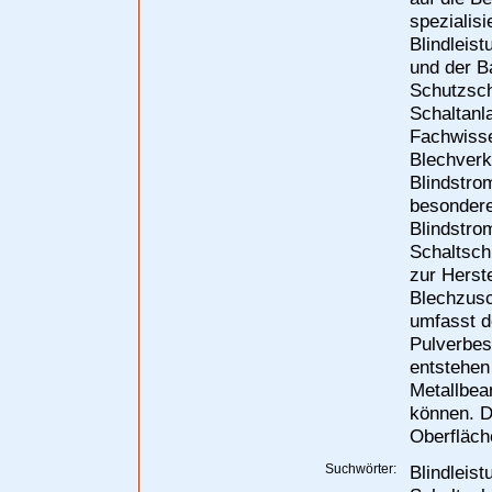
spezialis
Blindleist
und der B
Schutzsch
Schaltanl
Fachwisse
Blechverk
Blindstro
besondere
Blindstro
Schaltsch
zur Herst
Blechzusc
umfasst d
Pulverbes
entstehen
Metallbear
können. D
Oberfläch
Suchwörter:
Blindleist