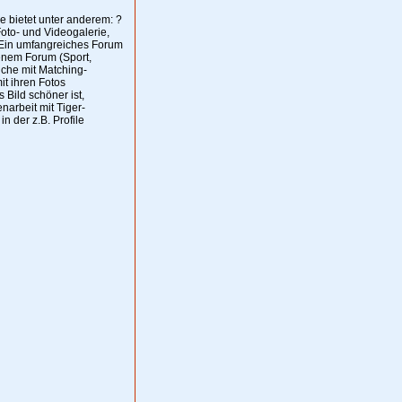
ie bietet unter anderem: ?
Foto- und Videogalerie,
? Ein umfangreiches Forum
enem Forum (Sport,
uche mit Matching-
it ihren Fotos
Bild schöner ist,
arbeit mit Tiger-
 der z.B. Profile