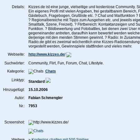
Details:
Kizzes.de ist eine junge, vielseitige und kostenlose Community. S
Ein eigenes Profil mit vielen Angaben, frei gestaltbarem Bereich, 
Gästebuch, Fragebogen, Grußliste etc. ? Chat und Mailfunktion 
? Regionalbereiche mit Tipps zum Ausgehen etc. und jeweils eig
Smalltalk, Szene, Freizeit). ? Flirtbereich: Kontaktanzeigen und S
Funktion. ? Bildbewertung und Fotobattles, bei denen zwei User m
gegeneinander antreten, daraufhin kann bewertet werden welches 
derjenige mit den meisten Stimmen gewinnt. ? Radio: In Zusammen
Radio.de gibt es zweimal wöchentlich eine Kizzes-Radiosendung in
vorgestellt werden, Gewinnspiele stattfinden und vieles mehr.
Webseite:
http://www.kizzes.de/
Suchwörter:
Community, Flirt, Fun, Forum, Chat, Lifestyle.
Kategorie:
Chats
Linktyp:
Standard
Hinzugefügt:
15.10.2006
Autor:
Fabian Schmengler
Nr.:
7953
Screenshot:
Weitere
»
Kostenlos chatten mit 500 Smilies