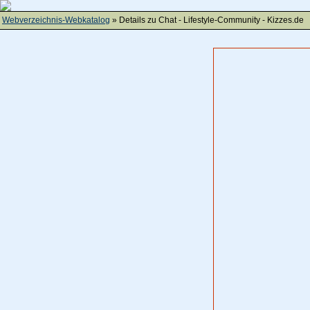
Webverzeichnis-Webkatalog
» Details zu
Chat - Lifestyle-Community - Kizzes.de