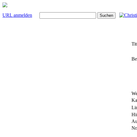
URL anmelden
Tit
Be
We
Ka
Li
Hi
Au
Nr.