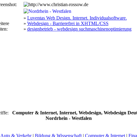
reenshot:
»
Luventas Web Design. Internet. Individualsoftware.
itere
»
Webdesign - Barrierefrei in XHTML/CSS
ten:
»
designbetrieb - webdesign suchmaschinenoptimierung
iffe:
Computer & Internet, Internet, Webdesign, Webdesign Deut
Nordrhein - Westfalen
|
Auto & Verkehr
|
Bildung & Wissenschaft
|
Computer & Internet
|
Fina