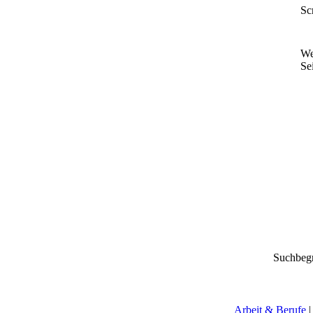
Sc
We
Sei
Suchbegr
Arbeit & Berufe