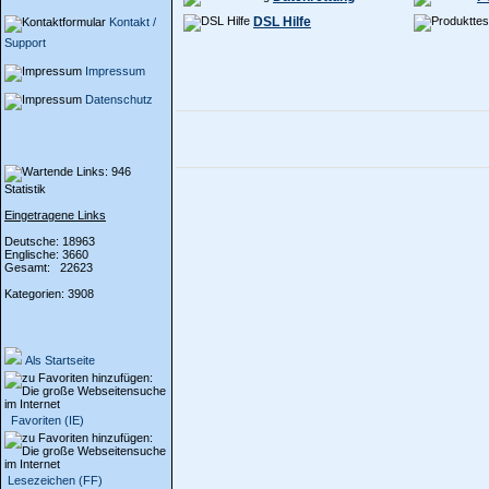
DSL Hilfe
Kontakt /
Support
Impressum
Datenschutz
Statistik
Eingetragene Links
Deutsche: 18963
Englische: 3660
Gesamt: 22623
Kategorien: 3908
Als Startseite
Favoriten (IE)
Lesezeichen (FF)