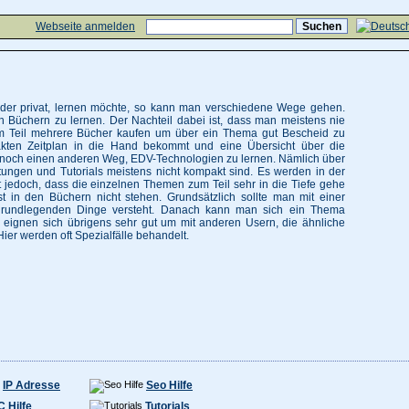
Webseite anmelden
der privat, lernen möchte, so kann man verschiedene Wege gehen.
Büchern zu lernen. Der Nachteil dabei ist, dass man meistens nie
um Teil mehrere Bücher kaufen um über ein Thema gut Bescheid zu
akten Zeitplan in die Hand bekommt und eine Übersicht über die
bt noch einen anderen Weg, EDV-Technologien zu lernen. Nämlich über
leitungen und Tutorials meistens nicht kompakt sind. Es werden in der
t jedoch, dass die einzelnen Themen zum Teil sehr in die Tiefe gehe
st in den Büchern nicht stehen. Grundsätzlich sollte man mit einer
rundlegenden Dinge versteht. Danach kann man sich ein Thema
n eignen sich übrigens sehr gut um mit anderen Usern, die ähnliche
er werden oft Spezialfälle behandelt.
IP Adresse
Seo Hilfe
C Hilfe
Tutorials