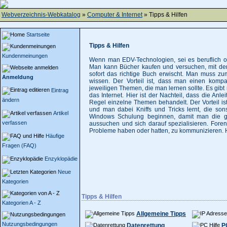
Webverzeichnis-Webkatalog
»
Computer & Internet
» Tipps & Hilfen
Startseite
Tipps & Hilfen
Kundenmeinungen
Wenn man EDV-Technologien, sei es beruflich o
Man kann Bücher kaufen und versuchen, mit den 
sofort das richtige Buch erwischt. Man muss z
Anmeldung
wissen. Der Vorteil ist, dass man einen komp
jeweiligen Themen, die man lernen sollte. Es gi
Eintrag
das Internet. Hier ist der Nachteil, dass die An
ändern
Regel einzelne Themen behandelt. Der Vorteil is
und man dabei Kniffs und Tricks lernt, die son
Artikel
Windows Schulung beginnen, damit man die g
verfassen
aussuchen und sich darauf spezialisieren. Fore
Probleme haben oder hatten, zu kommunizieren. Hi
Häufige
Fragen (FAQ)
Enzyklopädie
Neue
Kategorien
Tipps & Hilfen
Kategorien A - Z
Allgemeine Tipps
Nutzungsbedingungen
Datenrettung
P