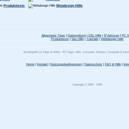
Produkttests
Webdesign Hilfe
Allgemeine Tipps
|
Datenrettung
|
DSL Hilfe
|
IP Adresse
|
PC Hi
Produkttests
|
Seo Hilfe
|
Tutorials
|
Webdesign Hilfe
Suchbegriffe zu Tipps & Hilfen:
PC Tipps, Hilfe, Computer, Hotkeys, Computer & Intern
Home
|
Kontakt
|
Nutzungsbedingungen
|
Datenschutz
|
FAQ & Hilfe
|
Imp
Copyright © 2005 - 2026