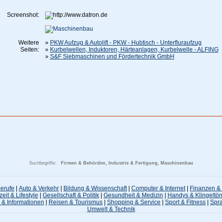
Screenshot:
Weitere
»
PKW Aufzug & Autolift - PKW - Hubtisch - Unterfluraufzug
Seiten:
»
Kurbelwellen, Induktoren, Härteanlagen, Kurbelwelle - ALFING
»
S&F Siebmaschinen und Fördertechnik GmbH
Suchbegriffe:
Firmen & Behörden, Industrie & Fertigung, Maschinenbau
Berufe
|
Auto & Verkehr
|
Bildung & Wissenschaft
|
Computer & Internet
|
Finanzen & 
zeit & Lifestyle
|
Gesellschaft & Politik
|
Gesundheit & Medizin
|
Handys & Klingeltö
 & Informationen
|
Reisen & Tourismus
|
Shopping & Service
|
Sport & Fitness
|
Spr
Umwelt & Technik