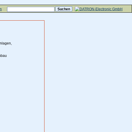
n
nlagen,
nbau