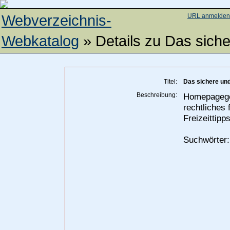
Webverzeichnis-
URL anmelden
Webkatalog
» Details zu
Das siche
Titel:
Das sichere und
Beschreibung:
Homepageges
rechtliches 
Freizeittipp
Suchwörter: 