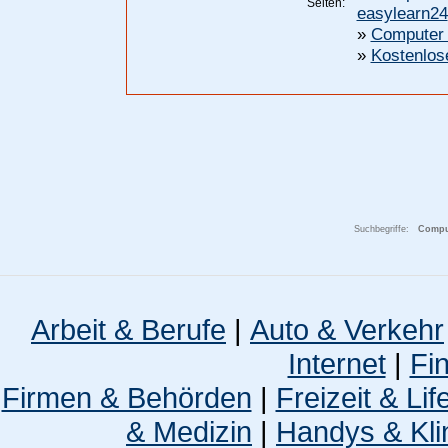
Seiten:
easylearn24
»
Computer 
»
Kostenlos
Suchbegriffe:
Compute
Arbeit & Berufe
|
Auto & Verkehr
Internet
|
Fi
Firmen & Behörden
|
Freizeit & Lif
& Medizin
|
Handys & Kli