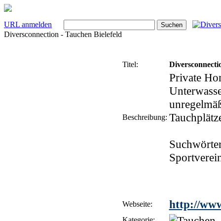
URL anmelden
Diversconnection - Tauchen Bielefeld
Titel:
Diversconnectio
Private Ho
Unterwasse
unregelmäß
Tauchplätz
Beschreibung:
Suchwörter:
Sportverei
http://www
Webseite:
Kategorie: