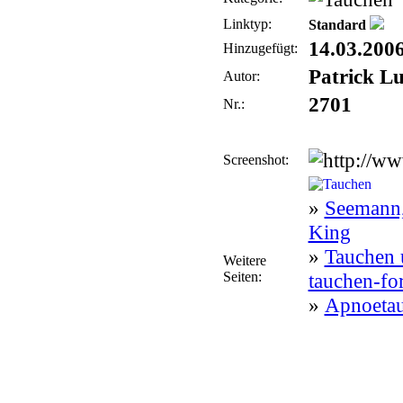
Linktyp:
Standard
14.03.200
Hinzugefügt:
Patrick L
Autor:
2701
Nr.:
Screenshot:
»
Seemann,
King
»
Tauchen 
Weitere
Seiten:
tauchen-fo
»
Apnoeta