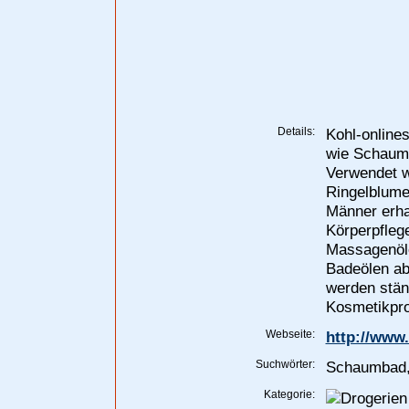
Details:
Kohl-online
wie Schaumb
Verwendet w
Ringelblume
Männer erhal
Körperpfleg
Massagenöl
Badeölen ab
werden ständ
Kosmetikpro
Webseite:
http://www.
Suchwörter:
Schaumbad, 
Kategorie: