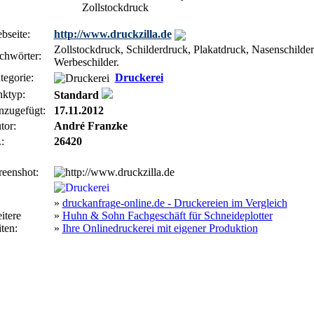
Zollstockdruck
bseite:
http://www.druckzilla.de
Zollstockdruck, Schilderdruck, Plakatdruck, Nasenschilde
chwörter:
Werbeschilder.
tegorie:
Druckerei
nktyp:
Standard
nzugefügt:
17.11.2012
tor:
André Franzke
:
26420
reenshot:
»
druckanfrage-online.de - Druckereien im Vergleich
itere
»
Huhn & Sohn Fachgeschäft für Schneideplotter
ten:
»
Ihre Onlinedruckerei mit eigener Produktion