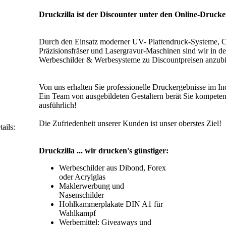
Druckzilla ist der Discounter unter den Online-Drucke
Durch den Einsatz moderner UV- Plattendruck-Systeme, 
Präzisionsfräser und Lasergravur-Maschinen sind wir in d
Werbeschilder & Werbesysteme zu Discountpreisen anzubi
Von uns erhalten Sie professionelle Druckergebnisse im In
Ein Team von ausgebildeten Gestaltern berät Sie kompeten
ausführlich!
Die Zufriedenheit unserer Kunden ist unser oberstes Ziel!
ails:
Druckzilla ... wir drucken's günstiger:
Werbeschilder aus Dibond, Forex
oder Acrylglas
Maklerwerbung und
Nasenschilder
Hohlkammerplakate DIN A1 für
Wahlkampf
Werbemittel: Giveaways und