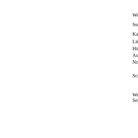
We
Su
Ka
Li
Hi
Au
Nr.
Sc
We
Sei