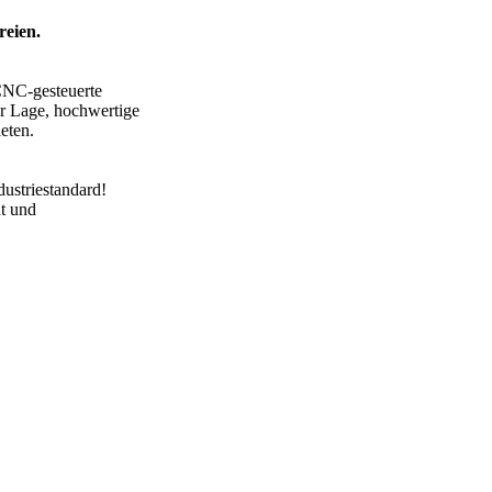
reien.
CNC-gesteuerte
er Lage, hochwertige
eten.
dustriestandard!
t und