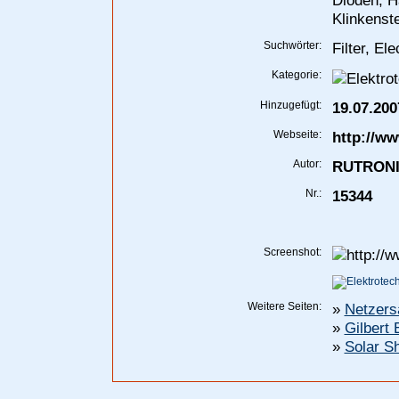
Dioden, Ha
Klinkenst
Suchwörter:
Filter, El
Kategorie:
Hinzugefügt:
19.07.200
Webseite:
http://w
Autor:
RUTRONIK
Nr.:
15344
Screenshot:
Weitere Seiten:
»
Netzers
»
Gilbert
»
Solar S