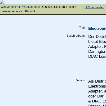
Webverzeichnis-Webkatalog
» Details zu
Electronic Filter +
URL anmelden
Bauelemente - RUTRONIK
Titel:
Electron
Beschreibung:
Der Dist
bietet Ele
Adapter, 
Darlingto
DIAC Lös
Details:
Als Distr
Elektroni
Adapter, 
oder Darl
& DIAC Lö