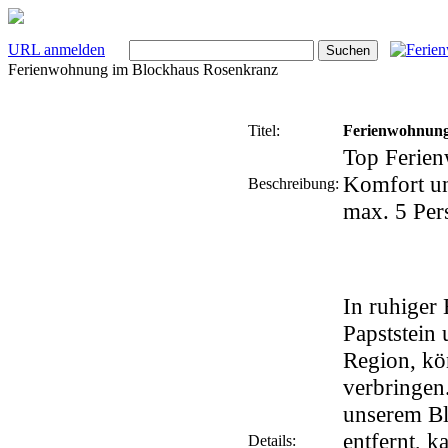
URL anmelden
Ferienwohnung im Blockhaus Rosenkranz
Titel:
Ferienwohnung
Top Ferien
Komfort un
Beschreibung:
max. 5 Per
In ruhiger
Papststein 
Region, kö
verbringen
unserem Bl
entfernt, k
Details: