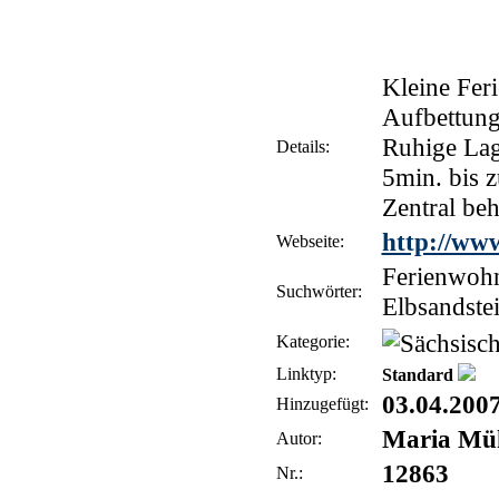
Kleine Fer
Aufbettung
Ruhige Lag
Details:
5min. bis 
Zentral be
http://ww
Webseite:
Ferienwohn
Suchwörter:
Elbsandste
Kategorie:
Linktyp:
Standard
03.04.200
Hinzugefügt:
Maria Mü
Autor:
12863
Nr.: