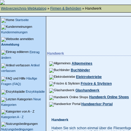
Webverzeichnis-Webkatalog
»
Firmen & Behörden
» Handwerk
Startseite
Kundenmeinungen
Anmeldung
Eintrag
Handwerk
ändern
Allgemeines
Artikel
Buchbinder
verfassen
Elektrobetriebe
Häufige
Frisöre & Stylisten
Fragen (FAQ)
Glashandwerk
Enzyklopädie
Handwerk Online Shops
Neue
Handwerker Portal
Kategorien
Kategorien A - Z
Handwerk
Haben Sie sich schon einmal über die Fliesenfug
Nutzungsbedingungen