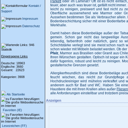
Parkett
oder im Laminat? Oft ist es nicht einfach
teuer, aber auch was teuer ist, gefällt nicht imme
Kontakt /
leicht zu reinigen, preiswert und fast nicht zu ze
Support
Oberfläche aussenehend wie Marmor oder Gr
Aussehen bestimmen Sie als Verbraucher allein.
Impressum
Bodenbeschichtung sicher mit einer Bodenfarbe a
Werkhalle.
Datenschutz
Damit haben diese Bodenbeläge außer der Tatsac
gemein. Schon gar nicht das langweilige Au
lebendig, farbenfroh oder natürlich, ganz so 
Schichtstärke verlegt sind sie meist schon nac
schon wieder mit Möbeln belastet werden. Ob de
Statistik
Pfalz
, Marmor aus Brasilien oder Granit aus Chil
Eingetragene Links
Ihren Wünschen gestalten. Optisch ist sogar ein 
dafür fugenlos, robust und leicht zu reinigen. 
Deutsche: 18963
gestalterische Grenzen gesetzt.
Englische: 3660
Gesamt: 22623
Allergikerfreundlich sind diese Bodenbeläge au
Kategorien: 3908
feucht wischen, das reicht zur Grundpflege
Hochdruckreiniger wird mühelos verkraftet und 
anderem auch für Bad und WC. Haben Sie ein
Haustiere die mit ihren Krallen alles außer
Fliese
alle Anforderungen einstellbar und trotzdem preis
Als Startseite
Anzeigen
Favoriten (IE)
Lesezeichen (FF)