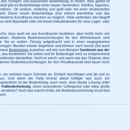
, den richtigen und passenden Bodenbelag zu finden. Was gefällt ist
r. Jetzt gibt es Bodenbeläge einer neuen Generation. Nahtlos, fugenlos,
rstören. Ob einfach, einfarbig und glatt oder mit einer strukturierten
anit. Diese neuen Bodenbeläge sind extrem wandelbar und das
 Moderne Kunstharze machen es möglich. Viele verbinden den Begriff
us dem Baumarkt oder mit einem Industrieboden für eine Lager- oder
he, dass auch sie aus Kunstharzen bestehen, aber nichts mehr viel
ssehen. Moderne Bodenbeschichtungen für den Wohnbereich sind
wie Sie es wollen. Flüssig aufgebracht und in einer vorgegebenen
h wenigen Stunden wieder begehbar und können nach kurzer Zeit auch
r neue
Bodenbelag
aussehen soll wie zum Beispiel
Sandstein aus der
e, das bestimmen Sie selbst und Ihr Bodenleger wird es entsprechend
Korkboden darstellbar. Nicht so weich und warm wie das Original, aber
Modernen Bodenbeschichtungen für den Privathaushalt sind kaum noch
ch, sie nehmen kaum Schmutz an. Einfach durchfegen und ab und zu
 aus. Und wenn die Party einmal etwas heftiger war, auch ein
wasserdicht ist der Bodenbelag auch noch, eine ideale Lösung unter
e
Fußbodenheizung
, einen besonderen Untergrund oder etwa große
n
zerstören? Auch das macht nichts, die Bodenbeschichtung ist auf fast
wert.