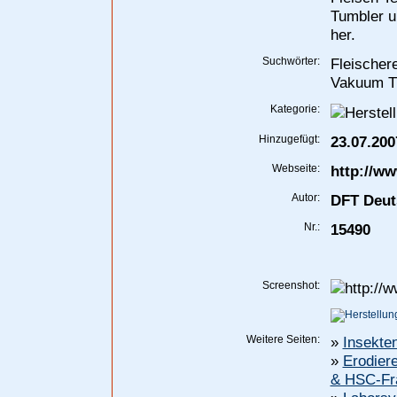
Tumbler u
her.
Suchwörter:
Fleischer
Vakuum Tu
Kategorie:
Hinzugefügt:
23.07.200
Webseite:
http://w
Autor:
DFT Deut
Nr.:
15490
Screenshot:
Weitere Seiten:
»
Insekten
»
Erodier
& HSC-Fr