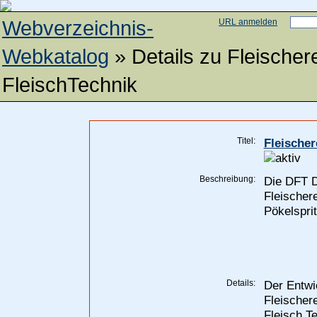
Webverzeichnis-
URL anmelden
Webkatalog
» Details zu
Fleischer
FleischTechnik
Titel:
Fleische
Beschreibung:
Die DFT D
Fleischer
Pökelspri
Details:
Der Entwic
Fleischer
Fleisch T