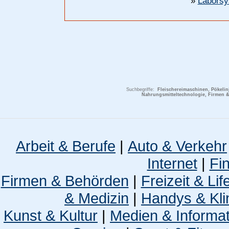
»
Laborsy
Suchbegriffe:
Fleischereimaschinen, Pökelin
Nahrungsmitteltechnologie, Firmen &
Arbeit & Berufe
|
Auto & Verkehr
Internet
|
Fi
Firmen & Behörden
|
Freizeit & Lif
& Medizin
|
Handys & Kli
Kunst & Kultur
|
Medien & Informa