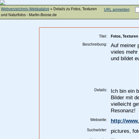
Webverzeichnis-Webkatalog
» Details zu
Fotos, Texturen
URL anmelden
und Naturfotos - Martin-Boose.de
Titel:
Fotos, Texturen
Beschreibung:
Auf meiner p
vieles mehr
und bildet e
Details:
Ich bin ein
Bilder mit 
vielleicht g
Resonanz!
Webseite:
http://www
Suchwörter:
pictures, fo