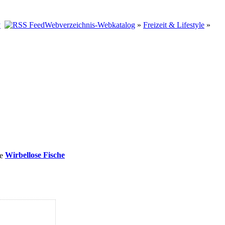
Webverzeichnis-Webkatalog
»
Freizeit & Lifestyle
»
Wirbellose Fische