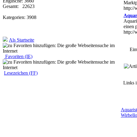
Englische: 3660
Marktp
Gesamt: 22623
http:/
Aquari
Kategorien: 3908
Aquari
einen 
http:/
Als Startseite
Eint
Favoriten (IE)
Lesezeichen (FF)
Links i
Aquarist
Wirbello