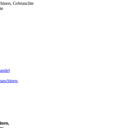
inen, Gebrauchte
te
andel
maschinen,
nen,