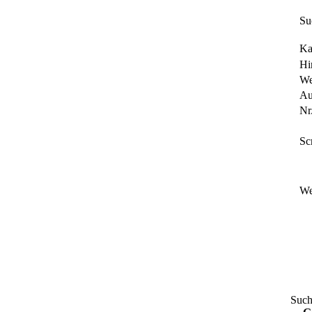
Su
Ka
Hi
We
Au
Nr.
Sc
We
Such