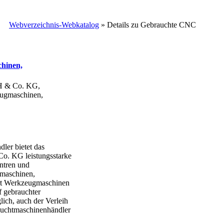
Webverzeichnis-Webkatalog
» Details zu
Gebrauchte CNC
hinen,
H & Co. KG,
eugmaschinen,
ler bietet das
. KG leistungsstarke
ntren und
maschinen,
rt Werkzeugmaschinen
 gebrauchter
ch, auch der Verleih
rauchtmaschinenhändler