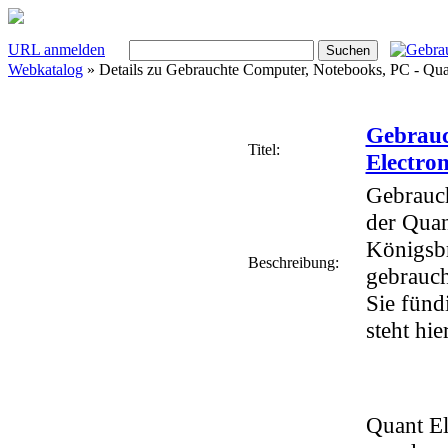
URL anmelden
Webkatalog
» Details zu
Gebrauchte Computer, Notebooks, PC - Quan
Gebrauc
Titel:
Electron
Gebrauch
der Quan
Königsbr
Beschreibung:
gebrauch
Sie fünd
steht hi
Quant El