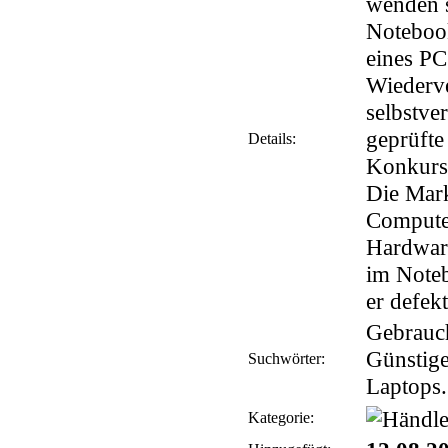
wenden s
Notebook
eines PC
Wiederve
selbstver
geprüfte
Details:
Konkursw
Die Mark
Computer
Hardware
im Noteb
er defek
Gebrauch
Günstige
Suchwörter:
Laptops.
Kategorie: