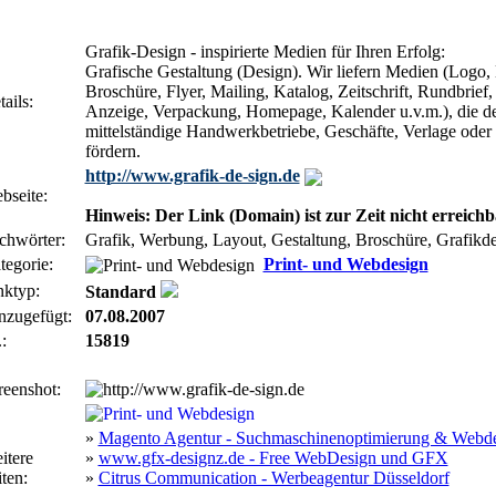
Grafik-Design - inspirierte Medien für Ihren Erfolg:
Grafische Gestaltung (Design). Wir liefern Medien (Logo, 
Broschüre, Flyer, Mailing, Katalog, Zeitschrift, Rundbrie
ails:
Anzeige, Verpackung, Homepage, Kalender u.v.m.), die d
mittelständige Handwerkbetriebe, Geschäfte, Verlage oder
fördern.
http://www.grafik-de-sign.de
bseite:
Hinweis: Der Link (Domain) ist zur Zeit nicht erreichb
chwörter:
Grafik, Werbung, Layout, Gestaltung, Broschüre, Grafikde
tegorie:
Print- und Webdesign
nktyp:
Standard
nzugefügt:
07.08.2007
:
15819
reenshot:
»
Magento Agentur - Suchmaschinenoptimierung & Webd
itere
»
www.gfx-designz.de - Free WebDesign und GFX
ten:
»
Citrus Communication - Werbeagentur Düsseldorf