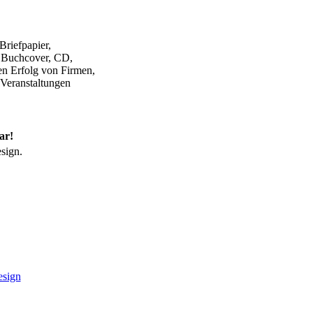
Briefpapier,
f, Buchcover, CD,
en Erfolg von Firmen,
 Veranstaltungen
ar!
sign.
esign