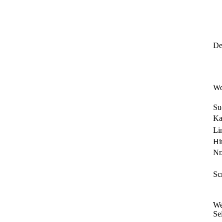
Det
We
Su
Ka
Li
Hi
Nr.
Sc
We
Sei