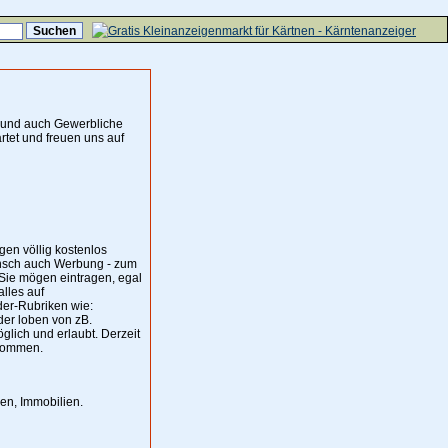
e und auch Gewerbliche
tet und freuen uns auf
gen völlig kostenlos
unsch auch Werbung - zum
 Sie mögen eintragen, egal
alles auf
der-Rubriken wie:
der loben von zB.
öglich und erlaubt. Derzeit
lkommen.
en, Immobilien.