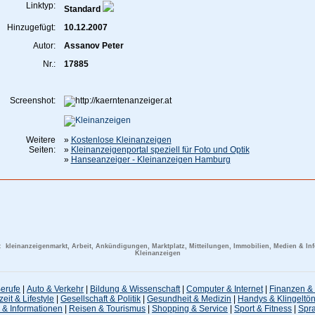
Linktyp:
Standard
Hinzugefügt:
10.12.2007
Autor:
Assanov Peter
Nr.:
17885
Screenshot:
Weitere
»
Kostenlose Kleinanzeigen
Seiten:
»
Kleinanzeigenportal speziell für Foto und Optik
»
Hanseanzeiger - Kleinanzeigen Hamburg
e:
kleinanzeigenmarkt, Arbeit, Ankündigungen, Marktplatz, Mitteilungen, Immobilien, Medien & In
Kleinanzeigen
Berufe
|
Auto & Verkehr
|
Bildung & Wissenschaft
|
Computer & Internet
|
Finanzen & 
zeit & Lifestyle
|
Gesellschaft & Politik
|
Gesundheit & Medizin
|
Handys & Klingeltö
 & Informationen
|
Reisen & Tourismus
|
Shopping & Service
|
Sport & Fitness
|
Spr