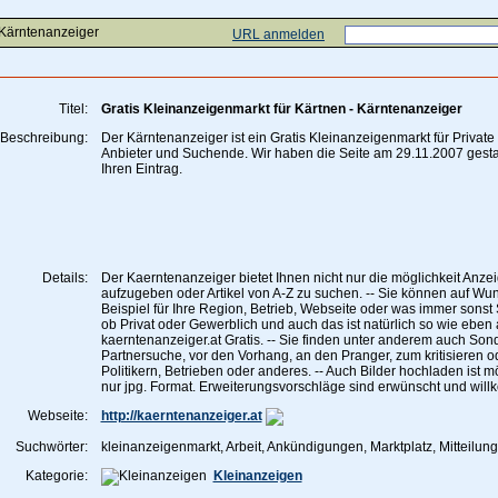
 Kärntenanzeiger
URL anmelden
Titel:
Gratis Kleinanzeigenmarkt für Kärtnen - Kärntenanzeiger
Beschreibung:
Der Kärntenanzeiger ist ein Gratis Kleinanzeigenmarkt für Privat
Anbieter und Suchende. Wir haben die Seite am 29.11.2007 gestar
Ihren Eintrag.
Details:
Der Kaerntenanzeiger bietet Ihnen nicht nur die möglichkeit Anzei
aufzugeben oder Artikel von A-Z zu suchen. -- Sie können auf W
Beispiel für Ihre Region, Betrieb, Webseite oder was immer sonst
ob Privat oder Gewerblich und auch das ist natürlich so wie eben 
kaerntenanzeiger.at Gratis. -- Sie finden unter anderem auch Son
Partnersuche, vor den Vorhang, an den Pranger, zum kritisieren o
Politikern, Betrieben oder anderes. -- Auch Bilder hochladen ist m
nur jpg. Format. Erweiterungsvorschläge sind erwünscht und wil
Webseite:
http://kaerntenanzeiger.at
Suchwörter:
kleinanzeigenmarkt, Arbeit, Ankündigungen, Marktplatz, Mitteilung
Kategorie:
Kleinanzeigen