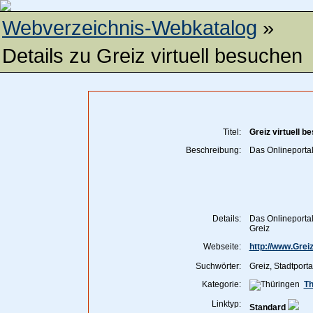
Webverzeichnis-Webkatalog
»
Details zu
Greiz virtuell besuchen
Titel:
Greiz virtuell b
Beschreibung:
Das Onlineportal
Details:
Das Onlineportal
Greiz
Webseite:
http://www.Greiz
Suchwörter:
Greiz, Stadtport
Kategorie:
Th
Linktyp:
Standard