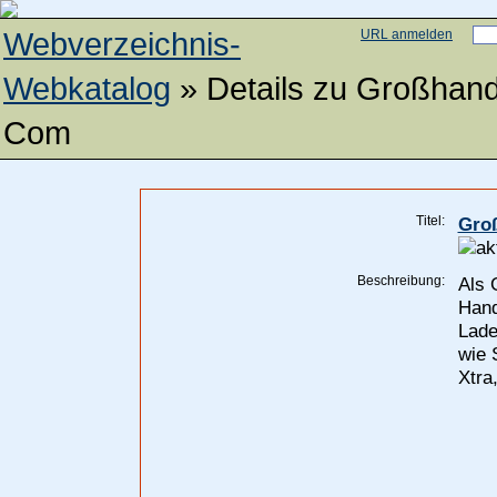
Webverzeichnis-
URL anmelden
Webkatalog
» Details zu
Großhand
Com
Titel:
Groß
Beschreibung:
Als 
Hand
Lade
wie 
Xtra