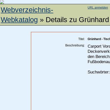
Webverzeichnis-
URL anmelden
Webkatalog
» Details zu
Grünhard 
Titel:
Grünhard - Tisc
Beschreibung:
Carport Vor
Deckenverkl
den Bereich:
Fußbodenau
Suchwörter: