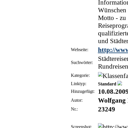
Informatio
Wünschen d
Motto - zu 
Reiseprogr
qualifizier
und Städte
http://www
Webseite:
Städtereise
Suchwörter:
Rundreisen,
Kategorie:
Linktyp:
Standard
10.08.200
Hinzugefügt:
Wolfgang 
Autor:
23249
Nr.:
Screenshot: