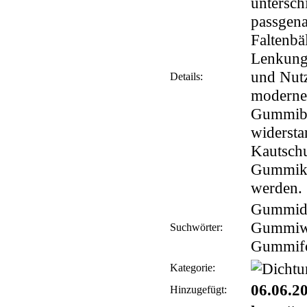
unterschi
passgena
Faltenbä
Lenkungs
und Nutz
Details:
moderner
Gummibe
widerst
Kautschu
Gummiku
werden.
Gummidi
Gummiwa
Suchwörter:
Gummifo
Kategorie:
06.06.2
Hinzugefügt: