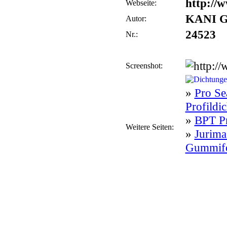
http://
Webseite:
KANI 
Autor:
24523
Nr.:
Screenshot:
»
Pro Se
Profildi
»
BPT Pr
Weitere Seiten:
»
Jurima
Gummifo