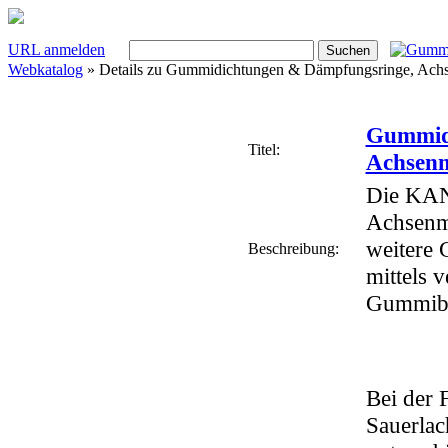
URL anmelden
Webkatalog
» Details zu
Gummidichtungen & Dämpfungsringe, Ach
Gummid
Titel:
Achsenm
Die KAN
Achsenm
weitere 
Beschreibung:
mittels 
Gummibe
Bei der
Sauerla