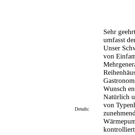
Sehr geehrt
umfasst de
Unser Schw
von Einfam
Mehrgenera
Reihenhäus
Gastronomi
Wunsch ent
Natürlich 
von Typenh
Details:
zunehmend 
Wärmepumpe
kontrollie