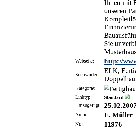
Ihnen mit R
unseren Par
Komplettlö
Finanzieru
Bauausführ
Sie unverb
Musterhaus
http://www
Webseite:
ELK, Ferti
Suchwörter:
Doppelhau
Kategorie:
Linktyp:
Standard
25.02.200
Hinzugefügt:
E. Müller
Autor:
11976
Nr.: