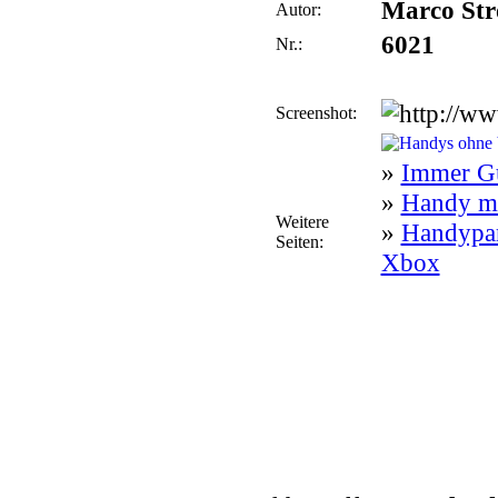
Marco Str
Autor:
6021
Nr.:
Screenshot:
»
Immer Gü
»
Handy mi
Weitere
»
Handypar
Seiten:
Xbox