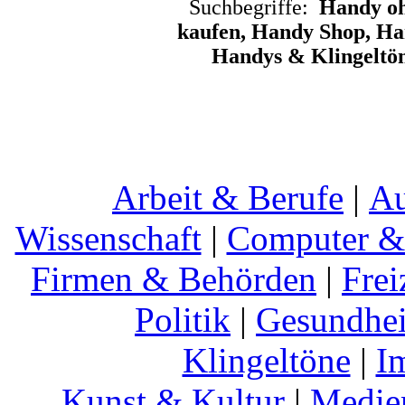
Suchbegriffe:
Handy oh
kaufen, Handy Shop, Ha
Handys & Klingeltö
Arbeit & Berufe
|
Au
Wissenschaft
|
Computer & 
Firmen & Behörden
|
Frei
Politik
|
Gesundhei
Klingeltöne
|
I
Kunst & Kultur
|
Medie