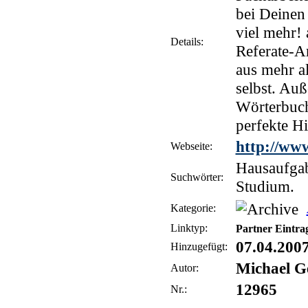
bei Deinen
viel mehr!
Details:
Referate-A
aus mehr al
selbst. Au
Wörterbuch
perfekte H
http://ww
Webseite:
Hausaufgab
Suchwörter:
Studium.
Kategorie:
Linktyp:
Partner Eintra
07.04.200
Hinzugefügt:
Michael G
Autor:
12965
Nr.: