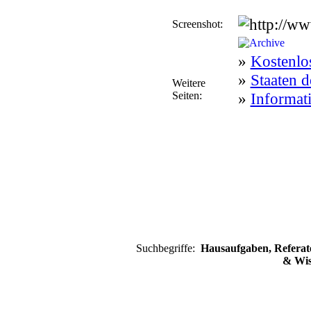
Screenshot:
»
Kostenlo
»
Staaten d
Weitere
Seiten:
»
Informat
Suchbegriffe:
Hausaufgaben, Referate
& Wis