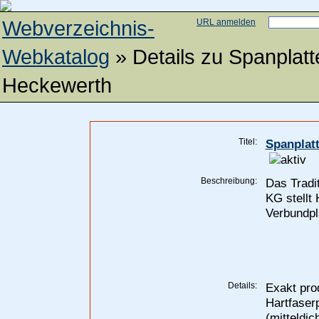
Webverzeichnis-
URL anmelden
Webkatalog
» Details zu
Spanplatt
Heckewerth
Titel:
Spanplatt
Beschreibung:
Das Trad
KG stellt
Verbundpla
Details:
Exakt pro
Hartfaser
(mitteldi