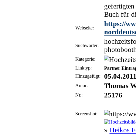
gefertigte
Buch für d
https://ww
Webseite:
norddeuts
hochzeitsfo
Suchwörter:
photobooth
Kategorie:
Linktyp:
Partner Eintra
05.04.201
Hinzugefügt:
Thomas W
Autor:
25176
Nr.:
Screenshot:
»
Heikos F