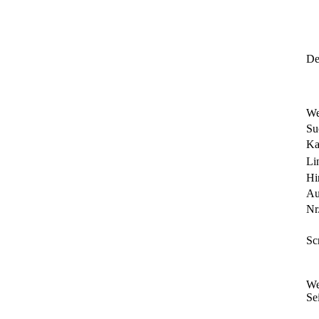
Det
We
Su
Ka
Li
Hi
Au
Nr.
Sc
We
Sei