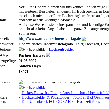
Vor Eurer Hochzeit lernen wir uns kennen und ich zeige
mit weiteren Beispielen, an denen Ihr Euch orientieren kö
mische ich mich unter Eure Hochzeitsgäste, feiere auch ge
ails:
trotzdem auf die wichtigen Momente.
Auf diese Weise entsteht eine spannende und lebendige F
braucht also keine Angst haben, die ganze Zeit angestrengt
zu müssen.
bseite:
http://www.an-dem-schoensten-tag.de
chwörter:
Hochzeitsfotos, Hochzeitsfotografie, Feier, Hochzeit, Hoc
tegorie:
Hochzeitsbilder
nktyp:
Partner Eintrag
nzugefügt:
01.05.2007
tor:
Sandra Hoyn
:
13571
reenshot:
»
Heikos Fotowelt - Fotograf aus Landshut - Hochzeitsbild
itere
»
Hochzeitsbilder & Potraitbilder - Fotograf Bad Oeynhau
ten:
»
Dirk Uhlenbrock FOTOGRAFIE - Hochzeitsfotos u.a.