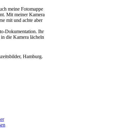
 Euch meine Fotomappe
nnt. Mit meiner Kamera
rne mit und achte aber
oto-Dokumentation. Ihr
 in die Kamera lächeln
hzeitsbilder, Hamburg.
er
sen